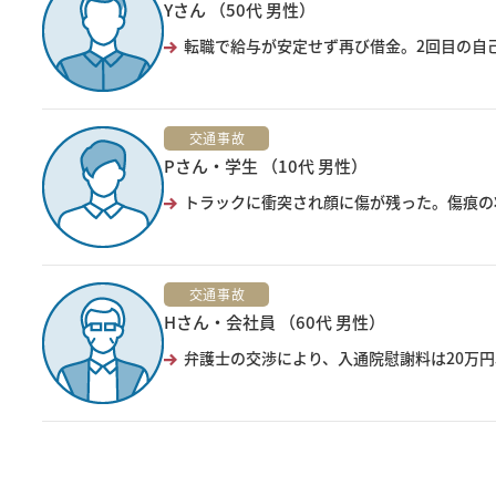
Yさん （50代 男性）
転職で給与が安定せず再び借金。2回目の自己
交通事故
Pさん・学生 （10代 男性）
トラックに衝突され顔に傷が残った。傷痕の
交通事故
Hさん・会社員 （60代 男性）
弁護士の交渉により、入通院慰謝料は20万