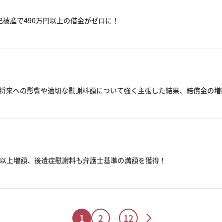
破産で490万円以上の借金がゼロに！
将来への影響や適切な慰謝料額について強く主張した結果、賠償金の増
円以上増額、後遺症慰謝料も弁護士基準の満額を獲得！
1
2
…
12