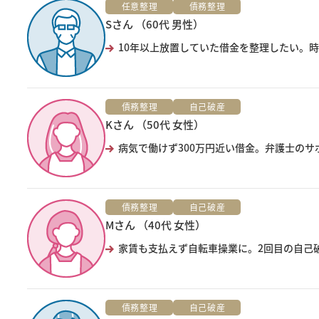
任意整理
債務整理
Sさん （60代 男性）
10年以上放置していた借金を整理したい。時
債務整理
自己破産
Kさん （50代 女性）
病気で働けず300万円近い借金。弁護士の
債務整理
自己破産
Mさん （40代 女性）
家賃も支払えず自転車操業に。2回目の自己
債務整理
自己破産