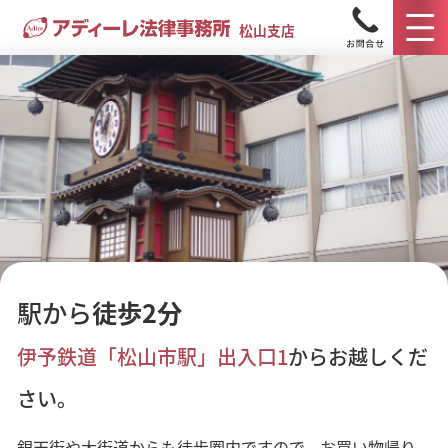
松山支店
松山市で法律相談をするなら
駅から
徒歩2分
アディーレ法律事務所 松山支店
へ
伊予鉄道「松山市駅」出入口1
からお越しくだ
さい。
当事務所は皆さまにとって「身近な」法律事務所を目指
し、弁護士・事務員が一丸となってサポートいたします。
銀天街や大街道からも徒歩圏内ですので、お買い物帰り